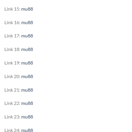
Link 15:
mu88
Link 16:
mu88
Link 17:
mu88
Link 18:
mu88
Link 19:
mu88
Link 20:
mu88
Link 21:
mu88
Link 22:
mu88
Link 23:
mu88
Link 24:
mu88