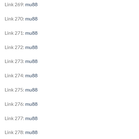
Link 269:
mu88
Link 270:
mu88
Link 271:
mu88
Link 272:
mu88
Link 273:
mu88
Link 274:
mu88
Link 275:
mu88
Link 276:
mu88
Link 277:
mu88
Link 278:
mu88