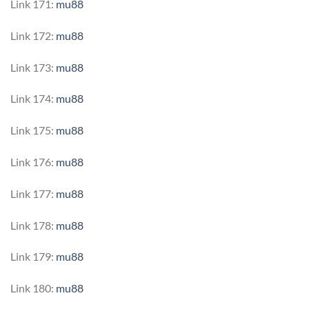
Link 171:
mu88
Link 172:
mu88
Link 173:
mu88
Link 174:
mu88
Link 175:
mu88
Link 176:
mu88
Link 177:
mu88
Link 178:
mu88
Link 179:
mu88
Link 180:
mu88