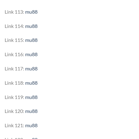
Link 113:
mu88
Link 114:
mu88
Link 115:
mu88
Link 116:
mu88
Link 117:
mu88
Link 118:
mu88
Link 119:
mu88
Link 120:
mu88
Link 121:
mu88