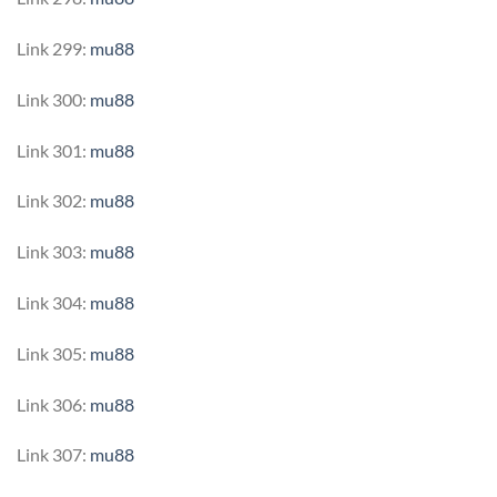
Link 299:
mu88
Link 300:
mu88
Link 301:
mu88
Link 302:
mu88
Link 303:
mu88
Link 304:
mu88
Link 305:
mu88
Link 306:
mu88
Link 307:
mu88