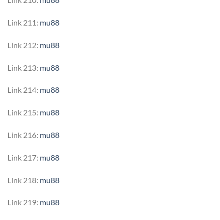
Link 211:
mu88
Link 212:
mu88
Link 213:
mu88
Link 214:
mu88
Link 215:
mu88
Link 216:
mu88
Link 217:
mu88
Link 218:
mu88
Link 219:
mu88