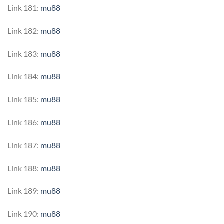
Link 181:
mu88
Link 182:
mu88
Link 183:
mu88
Link 184:
mu88
Link 185:
mu88
Link 186:
mu88
Link 187:
mu88
Link 188:
mu88
Link 189:
mu88
Link 190:
mu88