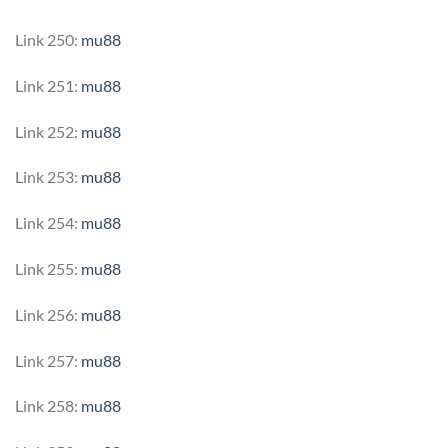
Link 250:
mu88
Link 251:
mu88
Link 252:
mu88
Link 253:
mu88
Link 254:
mu88
Link 255:
mu88
Link 256:
mu88
Link 257:
mu88
Link 258:
mu88