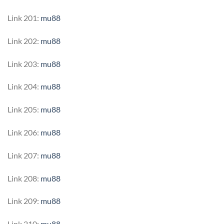
Link 201:
mu88
Link 202:
mu88
Link 203:
mu88
Link 204:
mu88
Link 205:
mu88
Link 206:
mu88
Link 207:
mu88
Link 208:
mu88
Link 209:
mu88
Link 210:
mu88