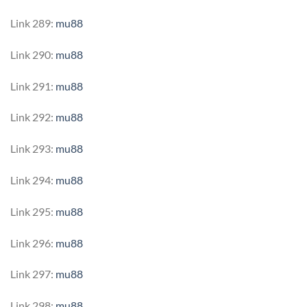
Link 289:
mu88
Link 290:
mu88
Link 291:
mu88
Link 292:
mu88
Link 293:
mu88
Link 294:
mu88
Link 295:
mu88
Link 296:
mu88
Link 297:
mu88
Link 298:
mu88