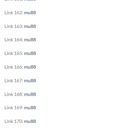
Link 162:
mu88
Link 163:
mu88
Link 164:
mu88
Link 165:
mu88
Link 166:
mu88
Link 167:
mu88
Link 168:
mu88
Link 169:
mu88
Link 170:
mu88