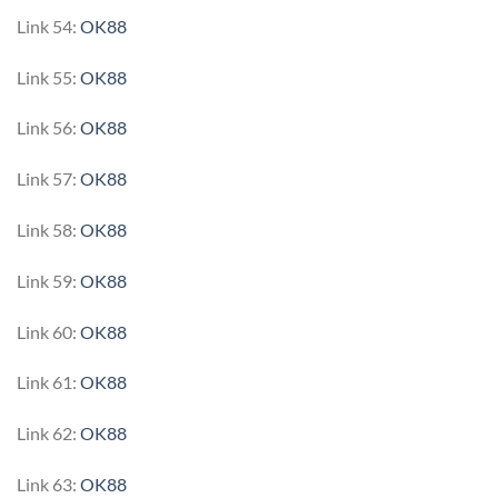
Link 54:
OK88
Link 55:
OK88
Link 56:
OK88
Link 57:
OK88
Link 58:
OK88
Link 59:
OK88
Link 60:
OK88
Link 61:
OK88
Link 62:
OK88
Link 63:
OK88