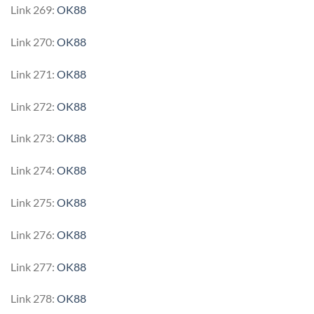
Link 269:
OK88
Link 270:
OK88
Link 271:
OK88
Link 272:
OK88
Link 273:
OK88
Link 274:
OK88
Link 275:
OK88
Link 276:
OK88
Link 277:
OK88
Link 278:
OK88