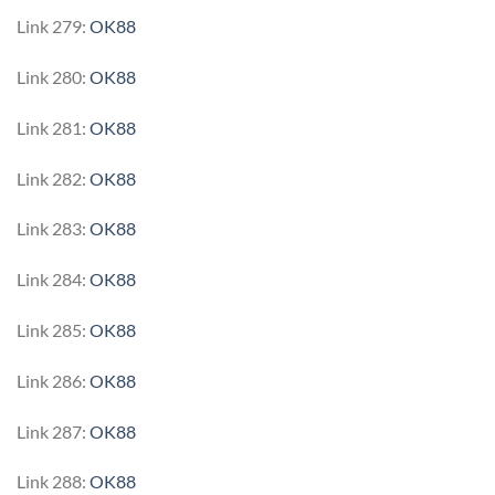
Link 279:
OK88
Link 280:
OK88
Link 281:
OK88
Link 282:
OK88
Link 283:
OK88
Link 284:
OK88
Link 285:
OK88
Link 286:
OK88
Link 287:
OK88
Link 288:
OK88