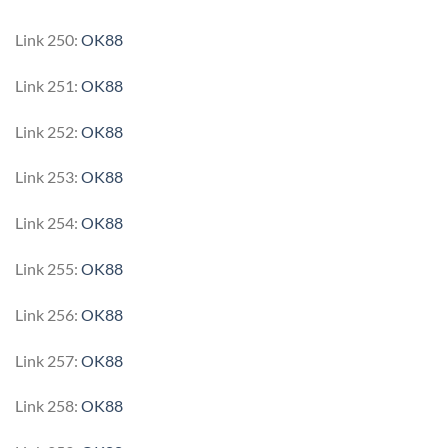
Link 250:
OK88
Link 251:
OK88
Link 252:
OK88
Link 253:
OK88
Link 254:
OK88
Link 255:
OK88
Link 256:
OK88
Link 257:
OK88
Link 258:
OK88