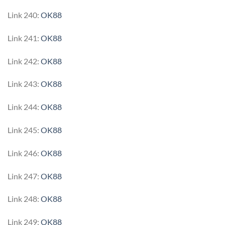
Link 240:
OK88
Link 241:
OK88
Link 242:
OK88
Link 243:
OK88
Link 244:
OK88
Link 245:
OK88
Link 246:
OK88
Link 247:
OK88
Link 248:
OK88
Link 249:
OK88