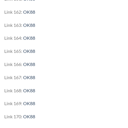
Link 162:
OK88
Link 163:
OK88
Link 164:
OK88
Link 165:
OK88
Link 166:
OK88
Link 167:
OK88
Link 168:
OK88
Link 169:
OK88
Link 170:
OK88