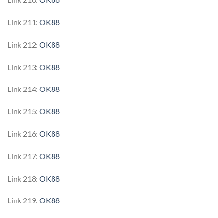
Link 211:
OK88
Link 212:
OK88
Link 213:
OK88
Link 214:
OK88
Link 215:
OK88
Link 216:
OK88
Link 217:
OK88
Link 218:
OK88
Link 219:
OK88