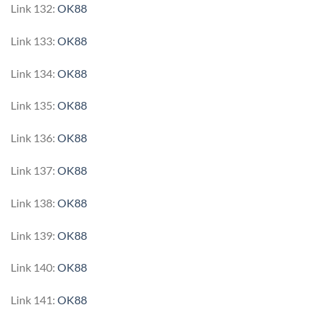
Link 132:
OK88
Link 133:
OK88
Link 134:
OK88
Link 135:
OK88
Link 136:
OK88
Link 137:
OK88
Link 138:
OK88
Link 139:
OK88
Link 140:
OK88
Link 141:
OK88