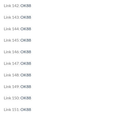
Link 142:
OK88
Link 143:
OK88
Link 144:
OK88
Link 145:
OK88
Link 146:
OK88
Link 147:
OK88
Link 148:
OK88
Link 149:
OK88
Link 150:
OK88
Link 151:
OK88