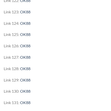
Link 122:
OK88
Link 123:
OK88
Link 124:
OK88
Link 125:
OK88
Link 126:
OK88
Link 127:
OK88
Link 128:
OK88
Link 129:
OK88
Link 130:
OK88
Link 131:
OK88