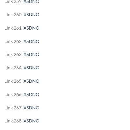
Link 259:
XSDNO
Link 260:
XSDNO
Link 261:
XSDNO
Link 262:
XSDNO
Link 263:
XSDNO
Link 264:
XSDNO
Link 265:
XSDNO
Link 266:
XSDNO
Link 267:
XSDNO
Link 268:
XSDNO