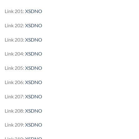
Link 201:
XSDNO
Link 202:
XSDNO
Link 203:
XSDNO
Link 204:
XSDNO
Link 205:
XSDNO
Link 206:
XSDNO
Link 207:
XSDNO
Link 208:
XSDNO
Link 209:
XSDNO
Link 210:
XSDNO