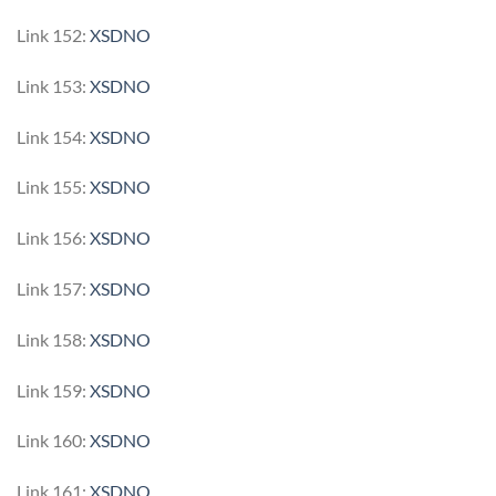
Link 152:
XSDNO
Link 153:
XSDNO
Link 154:
XSDNO
Link 155:
XSDNO
Link 156:
XSDNO
Link 157:
XSDNO
Link 158:
XSDNO
Link 159:
XSDNO
Link 160:
XSDNO
Link 161:
XSDNO