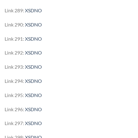
Link 289:
XSDNO
Link 290:
XSDNO
Link 291:
XSDNO
Link 292:
XSDNO
Link 293:
XSDNO
Link 294:
XSDNO
Link 295:
XSDNO
Link 296:
XSDNO
Link 297:
XSDNO
Link 298:
XSDNO