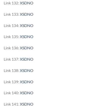
Link 132:
XSDNO
Link 133:
XSDNO
Link 134:
XSDNO
Link 135:
XSDNO
Link 136:
XSDNO
Link 137:
XSDNO
Link 138:
XSDNO
Link 139:
XSDNO
Link 140:
XSDNO
Link 141:
XSDNO