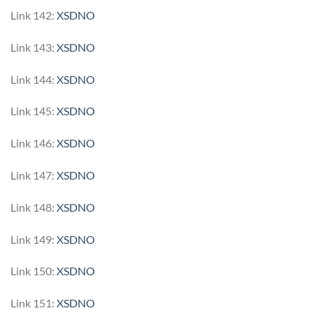
Link 142:
XSDNO
Link 143:
XSDNO
Link 144:
XSDNO
Link 145:
XSDNO
Link 146:
XSDNO
Link 147:
XSDNO
Link 148:
XSDNO
Link 149:
XSDNO
Link 150:
XSDNO
Link 151:
XSDNO