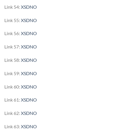
Link 54:
XSDNO
Link 55:
XSDNO
Link 56:
XSDNO
Link 57:
XSDNO
Link 58:
XSDNO
Link 59:
XSDNO
Link 60:
XSDNO
Link 61:
XSDNO
Link 62:
XSDNO
Link 63:
XSDNO