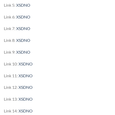
Link 5:
XSDNO
Link 6:
XSDNO
Link 7:
XSDNO
Link 8:
XSDNO
Link 9:
XSDNO
Link 10:
XSDNO
Link 11:
XSDNO
Link 12:
XSDNO
Link 13:
XSDNO
Link 14:
XSDNO