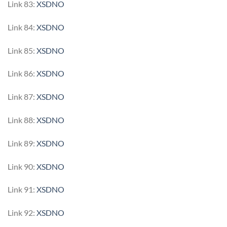
Link 83:
XSDNO
Link 84:
XSDNO
Link 85:
XSDNO
Link 86:
XSDNO
Link 87:
XSDNO
Link 88:
XSDNO
Link 89:
XSDNO
Link 90:
XSDNO
Link 91:
XSDNO
Link 92:
XSDNO