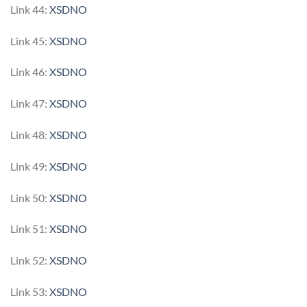
Link 44:
XSDNO
Link 45:
XSDNO
Link 46:
XSDNO
Link 47:
XSDNO
Link 48:
XSDNO
Link 49:
XSDNO
Link 50:
XSDNO
Link 51:
XSDNO
Link 52:
XSDNO
Link 53:
XSDNO