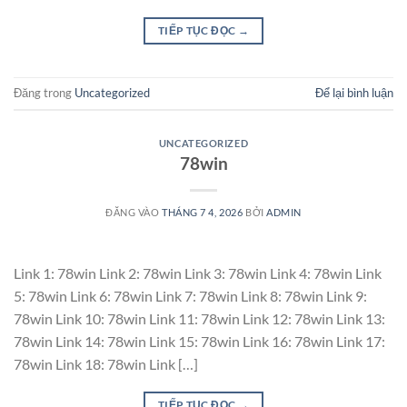
TIẾP TỤC ĐỌC
→
Đăng trong
Uncategorized
Để lại bình luận
UNCATEGORIZED
78win
ĐĂNG VÀO
THÁNG 7 4, 2026
BỞI
ADMIN
Link 1: 78win Link 2: 78win Link 3: 78win Link 4: 78win Link
5: 78win Link 6: 78win Link 7: 78win Link 8: 78win Link 9:
78win Link 10: 78win Link 11: 78win Link 12: 78win Link 13:
78win Link 14: 78win Link 15: 78win Link 16: 78win Link 17:
78win Link 18: 78win Link […]
TIẾP TỤC ĐỌC
→