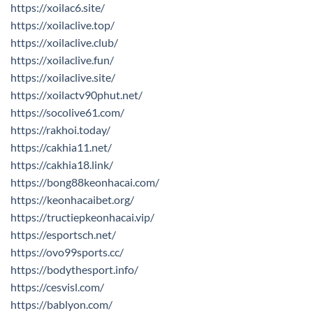
https://xoilac6.site/
https://xoilaclive.top/
https://xoilaclive.club/
https://xoilaclive.fun/
https://xoilaclive.site/
https://xoilactv90phut.net/
https://socolive61.com/
https://rakhoi.today/
https://cakhia11.net/
https://cakhia18.link/
https://bong88keonhacai.com/
https://keonhacaibet.org/
https://tructiepkeonhacai.vip/
https://esportsch.net/
https://ovo99sports.cc/
https://bodythesport.info/
https://cesvisl.com/
https://bablyon.com/