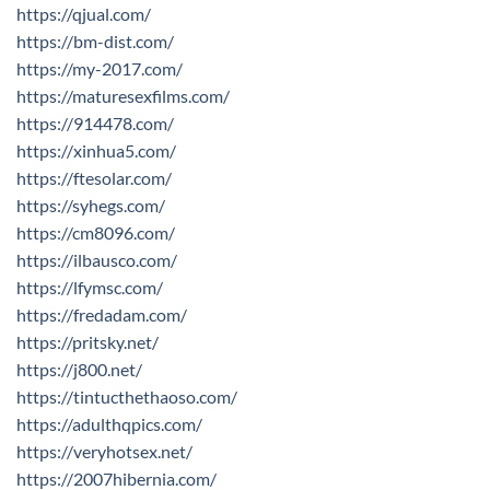
https://qjual.com/
https://bm-dist.com/
https://my-2017.com/
https://maturesexfilms.com/
https://914478.com/
https://xinhua5.com/
https://ftesolar.com/
https://syhegs.com/
https://cm8096.com/
https://ilbausco.com/
https://lfymsc.com/
https://fredadam.com/
https://pritsky.net/
https://j800.net/
https://tintucthethaoso.com/
https://adulthqpics.com/
https://veryhotsex.net/
https://2007hibernia.com/