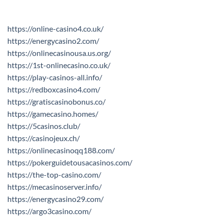
https://online-casino4.co.uk/
https://energycasino2.com/
https://onlinecasinousa.us.org/
https://1st-onlinecasino.co.uk/
https://play-casinos-all.info/
https://redboxcasino4.com/
https://gratiscasinobonus.co/
https://gamecasino.homes/
https://5casinos.club/
https://casinojeux.ch/
https://onlinecasinoqq188.com/
https://pokerguidetousacasinos.com/
https://the-top-casino.com/
https://mecasinoserver.info/
https://energycasino29.com/
https://argo3casino.com/