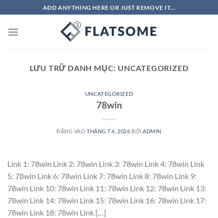
Bỏ
ADD ANYTHING HERE OR JUST REMOVE IT...
qua
nội
dung
LƯU TRỮ DANH MỤC:
UNCATEGORIZED
UNCATEGORIZED
78win
ĐĂNG VÀO
THÁNG 7 4, 2026
BỞI
ADMIN
Link 1: 78win Link 2: 78win Link 3: 78win Link 4: 78win Link
5: 78win Link 6: 78win Link 7: 78win Link 8: 78win Link 9:
78win Link 10: 78win Link 11: 78win Link 12: 78win Link 13:
78win Link 14: 78win Link 15: 78win Link 16: 78win Link 17:
78win Link 18: 78win Link […]