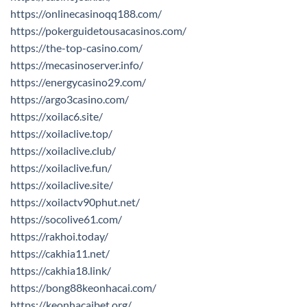
https://onlinecasinoqq188.com/
https://pokerguidetousacasinos.com/
https://the-top-casino.com/
https://mecasinoserver.info/
https://energycasino29.com/
https://argo3casino.com/
https://xoilac6.site/
https://xoilaclive.top/
https://xoilaclive.club/
https://xoilaclive.fun/
https://xoilaclive.site/
https://xoilactv90phut.net/
https://socolive61.com/
https://rakhoi.today/
https://cakhia11.net/
https://cakhia18.link/
https://bong88keonhacai.com/
https://keonhacaibet.org/