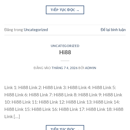
TIẾP TỤC ĐỌC
→
Đăng trong
Uncategorized
Để lại bình luận
UNCATEGORIZED
Hi88
ĐĂNG VÀO
THÁNG 7 4, 2026
BỞI
ADMIN
Link 1: Hi88 Link 2: Hi88 Link 3: Hi88 Link 4: Hi88 Link 5:
Hi88 Link 6: Hi88 Link 7: Hi88 Link 8: Hi88 Link 9: Hi88 Link
10: Hi88 Link 11: Hi88 Link 12: Hi88 Link 13: Hi88 Link 14:
Hi88 Link 15: Hi88 Link 16: Hi88 Link 17: Hi88 Link 18: Hi88
Link […]
TIẾP TỤC ĐỌC
→