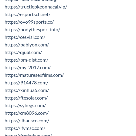
https://tructiepkeonhacai.vip/
https://esportsch.net/
https://ovo99sports.cc/
https://bodythesport.info/
https://cesvisl.com/
https://bablyon.com/
https://qjual.com/
https://bm-dist.com/
https://my-2017.com/
https://maturesexfilms.com/
https://914478.com/
https://xinhua5.com/
https://ftesolar.com/
https://syhegs.com/
https://cm8096.com/
https://ilbausco.com/
https://lfymsc.com/
https://fredadam.com/