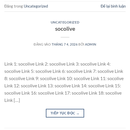
Đăng trong
Uncategorized
Để lại bình luận
UNCATEGORIZED
socolive
ĐĂNG VÀO
THÁNG 7 4, 2026
BỞI
ADMIN
Link 1: socolive Link 2: socolive Link 3: socolive Link 4:
socolive Link 5: socolive Link 6: socolive Link 7: socolive Link
8: socolive Link 9: socolive Link 10: socolive Link 11: socolive
Link 12: socolive Link 13: socolive Link 14: socolive Link 15:
socolive Link 16: socolive Link 17: socolive Link 18: socolive
Link […]
TIẾP TỤC ĐỌC
→