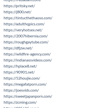
https://pritsky.net/
https://j800.net/
https://tintucthethaoso.com/
https://adulthqpics.com/
https://veryhotsex.net/
https://2007hibernia.com/
https://roughgaytube.com/
https://dfjzw.net/
https://wildfire-agency.com/
https://indianassvideos.com/
https://hplace8.net/
https://90901.net/
https://52houjie.com/
https://megafatporn.com/
https://joesvids.com/
https://sweetjapanporn.com/
https://zcming.com/