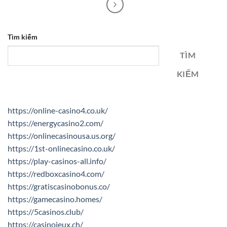
Tìm kiếm
TÌM
KIẾM
https://online-casino4.co.uk/
https://energycasino2.com/
https://onlinecasinousa.us.org/
https://1st-onlinecasino.co.uk/
https://play-casinos-all.info/
https://redboxcasino4.com/
https://gratiscasinobonus.co/
https://gamecasino.homes/
https://5casinos.club/
https://casinojeux.ch/