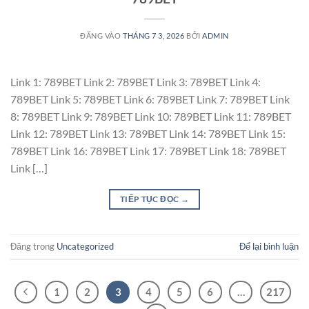
ĐĂNG VÀO
THÁNG 7 3, 2026
BỞI
ADMIN
Link 1: 789BET Link 2: 789BET Link 3: 789BET Link 4:
789BET Link 5: 789BET Link 6: 789BET Link 7: 789BET Link
8: 789BET Link 9: 789BET Link 10: 789BET Link 11: 789BET
Link 12: 789BET Link 13: 789BET Link 14: 789BET Link 15:
789BET Link 16: 789BET Link 17: 789BET Link 18: 789BET
Link […]
TIẾP TỤC ĐỌC
→
Đăng trong
Uncategorized
Để lại bình luận
1
2
3
4
5
6
…
217